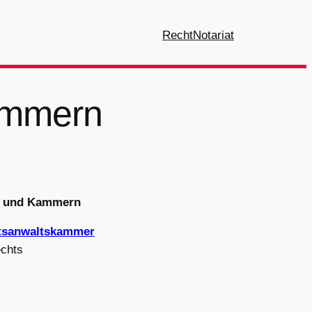
Recht
Notariat
ammern
n und Kammern
htsanwaltskammer
echts